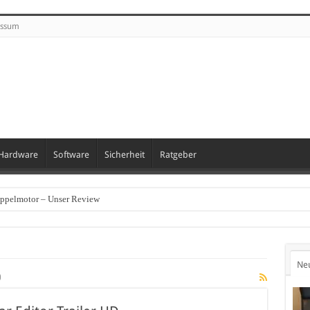
essum
Hardware
Software
Sicherheit
Ratgeber
oppelmotor – Unser Review
Ne
5