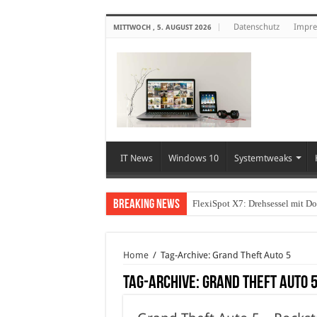
Datenschutz
Impr
MITTWOCH , 5. AUGUST 2026
IT News
Windows 10
Systemtweaks
Breaking News
FlexiSpot X7: Drehsessel mit D
Home
/
Tag-Archive: Grand Theft Auto 5
Tag-Archive:
Grand Theft Auto 