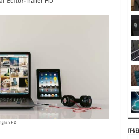
r Editor-Trailer HD
English HD
IT-Ne