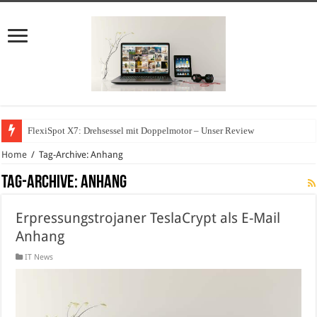
FlexiSpot X7: Drehsessel mit Doppelmotor – Unser Review
Home
/
Tag-Archive: Anhang
Tag-Archive:
Anhang
Erpressungstrojaner TeslaCrypt als E-Mail
Anhang
IT News