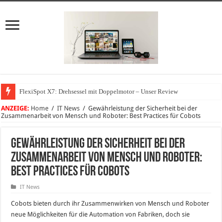
FlexiSpot X7: Drehsessel mit Doppelmotor – Unser Review
Wie können sich Unternehmen vor Cyberangriffen schützen?
ANZEIGE:
Home
/
IT News
/
Gewährleistung der Sicherheit bei der
Zusammenarbeit von Mensch und Roboter: Best Practices für Cobots
Gewährleistung der Sicherheit bei der
Zusammenarbeit von Mensch und Roboter:
Best Practices für Cobots
IT News
Cobots bieten durch ihr Zusammenwirken von Mensch und Roboter
neue Möglichkeiten für die Automation von Fabriken, doch sie