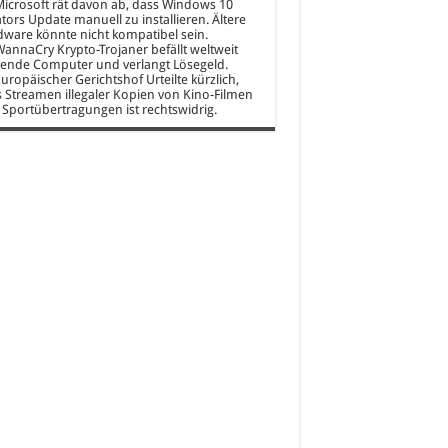
icrosoft rät davon ab, dass Windows 10
tors Update manuell zu installieren. Ältere
ware könnte nicht kompatibel sein.
annaCry Krypto-Trojaner befällt weltweit
ende Computer und verlangt Lösegeld.
uropäischer Gerichtshof Urteilte kürzlich,
 Streamen illegaler Kopien von Kino-Filmen
Sportübertragungen ist rechtswidrig.