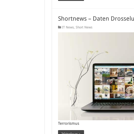
Shortnews – Daten Drosselun
IT News
,
Short News
Terrorismus
Weiterlesen »