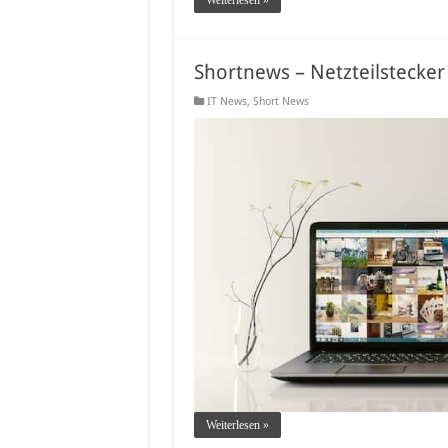
Shortnews – Netzteilstecke
IT News
,
Short News
Weiterlesen »