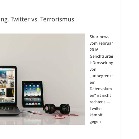
g, Twitter vs. Terrorismus
Shortnews
vom Februar
2016:
Gerichtsurtei
l: Drosselung
von
„unbegrenzt
em
Datenvolum
en“ ist nicht
rechtens —
Twitter
kämpft
gegen