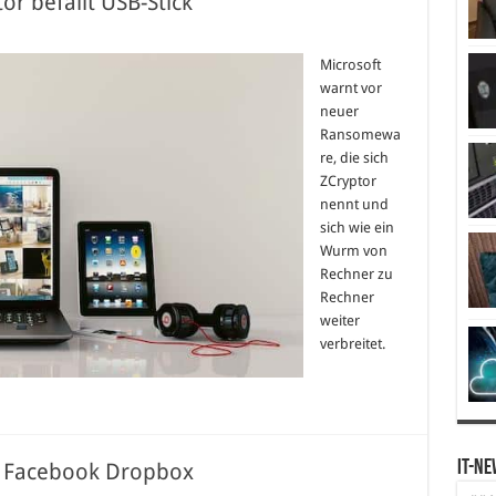
or befällt USB-Stick
Microsoft
warnt vor
neuer
Ransomewa
re, die sich
ZCryptor
nennt und
sich wie ein
Wurm von
Rechner zu
Rechner
weiter
verbreitet.
IT-Ne
, Facebook Dropbox