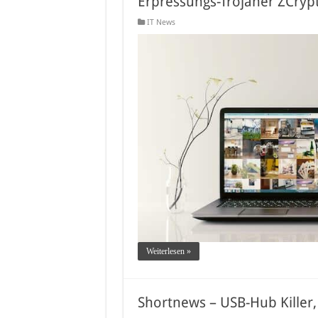
Erpressungs-Trojaner ZCrypt
IT News
Weiterlesen »
Shortnews – USB-Hub Killer