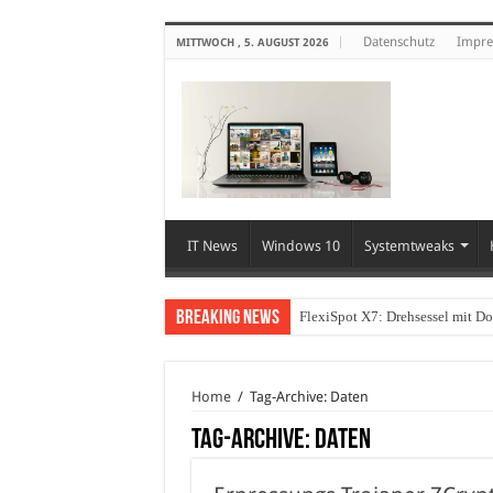
Datenschutz
Impr
MITTWOCH , 5. AUGUST 2026
IT News
Windows 10
Systemtweaks
Breaking News
FlexiSpot X7: Drehsessel mit D
Wie können sich Unternehmen vo
Home
/
Tag-Archive: Daten
Tag-Archive:
Daten