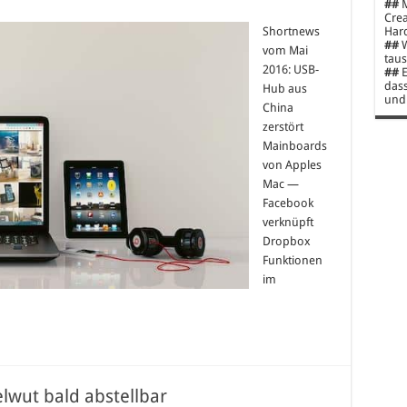
##
M
Crea
Shortnews
Hard
##
W
vom Mai
taus
2016: USB-
##
E
dass
Hub aus
und 
China
zerstört
Mainboards
von Apples
Mac —
Facebook
verknüpft
Dropbox
Funktionen
im
wut bald abstellbar