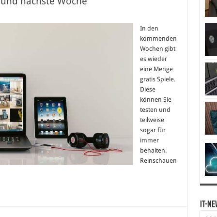
se und nächste Woche
In den
kommenden
Wochen gibt
es wieder
eine Menge
gratis Spiele.
Diese
können Sie
testen und
teilweise
sogar für
immer
behalten.
Reinschauen
IT-Ne