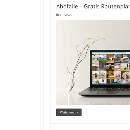
Abofalle – Gratis Routenpla
IT News
Weiterlesen »