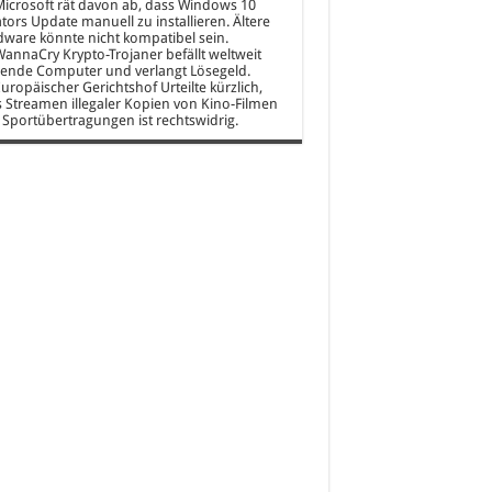
icrosoft rät davon ab, dass Windows 10
tors Update manuell zu installieren. Ältere
ware könnte nicht kompatibel sein.
annaCry Krypto-Trojaner befällt weltweit
ende Computer und verlangt Lösegeld.
uropäischer Gerichtshof Urteilte kürzlich,
 Streamen illegaler Kopien von Kino-Filmen
Sportübertragungen ist rechtswidrig.