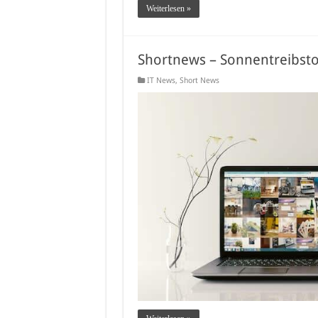
Weiterlesen »
Shortnews – Sonnentreibstof
IT News
,
Short News