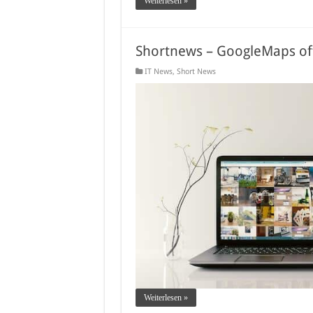
Weiterlesen »
Shortnews – GoogleMaps off
IT News
,
Short News
Weiterlesen »