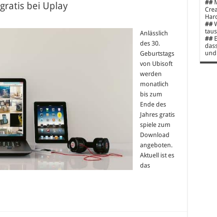
##
M
gratis bei Uplay
Crea
Hard
##
W
taus
Anlässlich
##
E
des 30.
dass
und 
Geburtstags
von Ubisoft
werden
monatlich
bis zum
Ende des
Jahres gratis
spiele zum
Download
angeboten.
Aktuell ist es
das