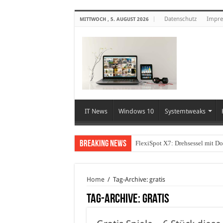
Datenschutz
Impr
MITTWOCH , 5. AUGUST 2026
IT News
Windows 10
Systemtweaks
Breaking News
FlexiSpot X7: Drehsessel mit D
Wie können sich Unternehmen vo
Home
/
Tag-Archive: gratis
Tag-Archive:
gratis