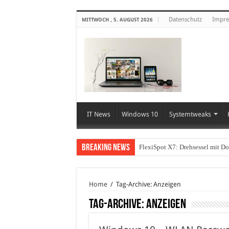
Datenschutz
Impr
MITTWOCH , 5. AUGUST 2026
IT News
Windows 10
Systemtweaks
Breaking News
FlexiSpot X7: Drehsessel mit D
Home
/
Tag-Archive: Anzeigen
Tag-Archive:
Anzeigen