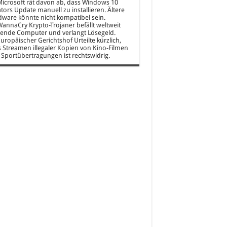
icrosoft rät davon ab, dass Windows 10
tors Update manuell zu installieren. Ältere
ware könnte nicht kompatibel sein.
annaCry Krypto-Trojaner befällt weltweit
ende Computer und verlangt Lösegeld.
uropäischer Gerichtshof Urteilte kürzlich,
 Streamen illegaler Kopien von Kino-Filmen
Sportübertragungen ist rechtswidrig.