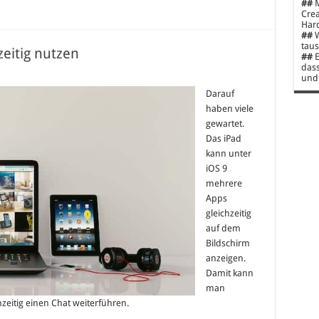
##
M
Crea
Hard
##
W
taus
zeitig nutzen
##
E
dass
und 
Darauf
haben viele
gewartet.
Das iPad
kann unter
iOS 9
mehrere
Apps
gleichzeitig
auf dem
Bildschirm
anzeigen.
Damit kann
man
hzeitig einen Chat weiterführen.