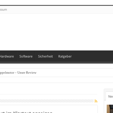
essum
Hardware
Software
Sicherheit
Ratgeber
oppelmotor – Unser Review
Ne