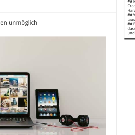
##
M
Crea
Hard
##
W
taus
ren unmöglich
##
E
dass
und 