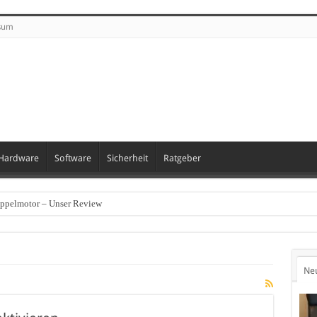
sum
Hardware
Software
Sicherheit
Ratgeber
oppelmotor – Unser Review
Ne