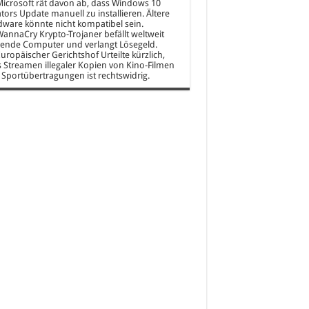
icrosoft rät davon ab, dass Windows 10
tors Update manuell zu installieren. Ältere
ware könnte nicht kompatibel sein.
annaCry Krypto-Trojaner befällt weltweit
ende Computer und verlangt Lösegeld.
uropäischer Gerichtshof Urteilte kürzlich,
 Streamen illegaler Kopien von Kino-Filmen
Sportübertragungen ist rechtswidrig.