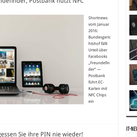
definder, Postbank nutzt NFC
Shortnews
vom Januar
2016:
Bundesgeric
htshof fällt
Urteil über
Facebooks
„Freundefin
der“ —
Postbank
führt EC-
Karten mit
NFC Chips
ein
IT-Ne
gessen Sie ihre PIN nie wieder!