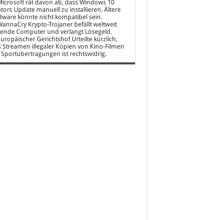
icrosoft rät davon ab, dass Windows 10
tors Update manuell zu installieren. Ältere
ware könnte nicht kompatibel sein.
annaCry Krypto-Trojaner befällt weltweit
ende Computer und verlangt Lösegeld.
uropäischer Gerichtshof Urteilte kürzlich,
 Streamen illegaler Kopien von Kino-Filmen
Sportübertragungen ist rechtswidrig.