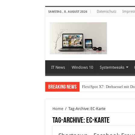
Datenschutz
Impres
SAMSTAG , 8. AUGUST 2026
IT News
Windows 10
Systemtweaks
Breaking News
FlexiSpot X7: Drehsessel mit D
Home
/
Tag-Archive: EC-Karte
Tag-Archive:
EC-Karte