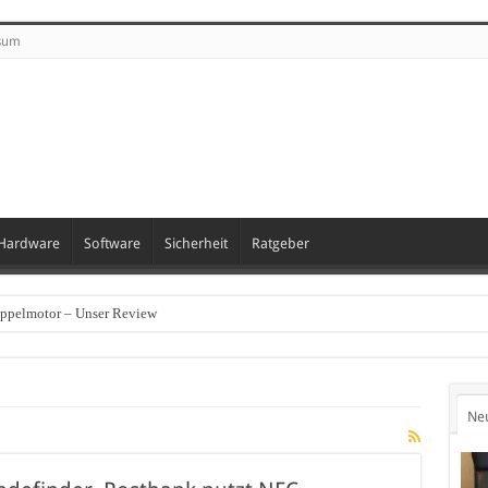
sum
Hardware
Software
Sicherheit
Ratgeber
oppelmotor – Unser Review
Ne