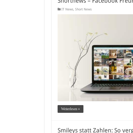
Shortnews – Facebook Freun
IT News
,
Short News
Weiterlesen »
Smileys statt Zahlen: So ver