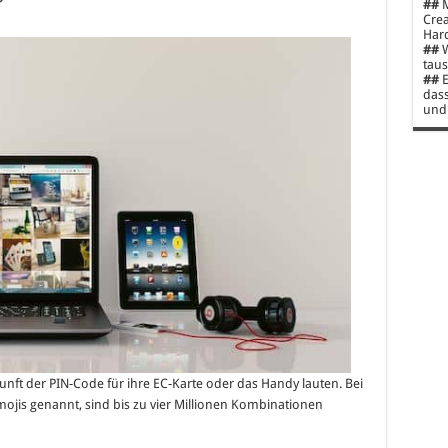
##
M
Crea
Hard
##
W
taus
##
E
dass
und 
kunft der PIN-Code für ihre EC-Karte oder das Handy lauten. Bei
mojis genannt, sind bis zu vier Millionen Kombinationen