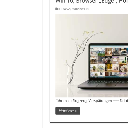
Win 10, Browser „Edge“, H
IT News
,
Windows 10
führen zu Flugzeug-Verspätungen +++ Fail 
Weiterlesen »