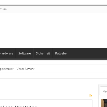
essum
Hardware
Software
Sicherheit
Ratgeber
oppelmotor – Unser Review
Ne