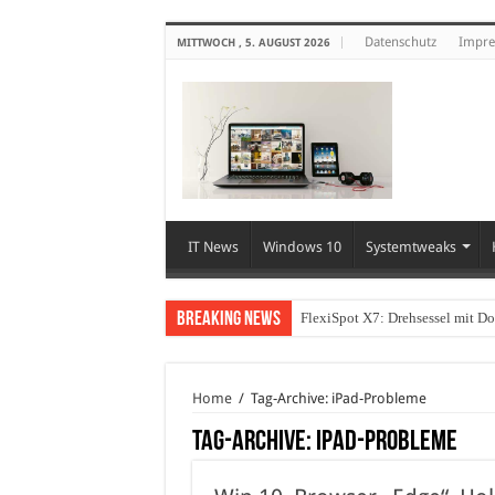
Datenschutz
Impr
MITTWOCH , 5. AUGUST 2026
IT News
Windows 10
Systemtweaks
Breaking News
FlexiSpot X7: Drehsessel mit D
Home
/
Tag-Archive: iPad-Probleme
Tag-Archive:
iPad-Probleme