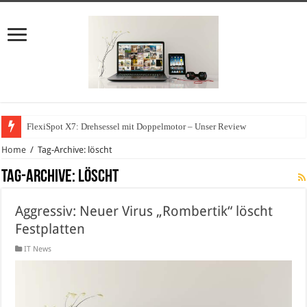
FlexiSpot X7: Drehsessel mit Doppelmotor – Unser Review
Home
/
Tag-Archive: löscht
Tag-Archive:
löscht
Aggressiv: Neuer Virus „Rombertik“ löscht
Festplatten
IT News