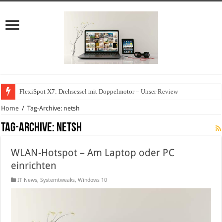
FlexiSpot X7: Drehsessel mit Doppelmotor – Unser Review
Home
/
Tag-Archive: netsh
Tag-Archive:
netsh
WLAN-Hotspot – Am Laptop oder PC
einrichten
IT News
,
Systemtweaks
,
Windows 10