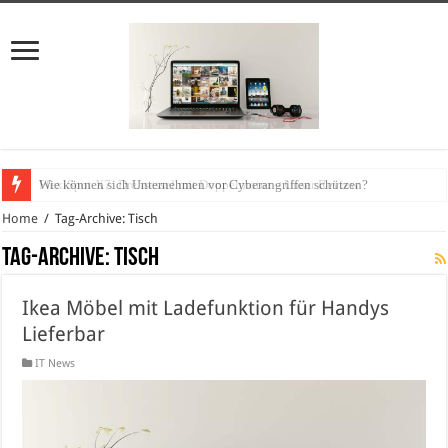
FlexiSpot X7: Drehsessel mit Doppelmotor – Unser Review
Wie können sich Unternehmen vor Cyberangriffen schützen?
Home
/
Tag-Archive: Tisch
Tag-Archive:
Tisch
Ikea Möbel mit Ladefunktion für Handys
Lieferbar
IT News