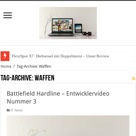
FlexiSpot X7: Drehsessel mit Doppelmotor – Unser Review
Home
/
Tag-Archive: Waffen
Tag-Archive:
Waffen
Battlefield Hardline – Entwicklervideo
Nummer 3
IT News