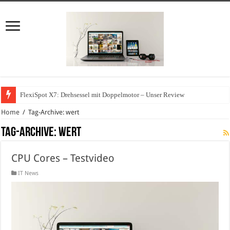
FlexiSpot X7: Drehsessel mit Doppelmotor – Unser Review
Home
/
Tag-Archive: wert
Tag-Archive:
wert
CPU Cores – Testvideo
IT News