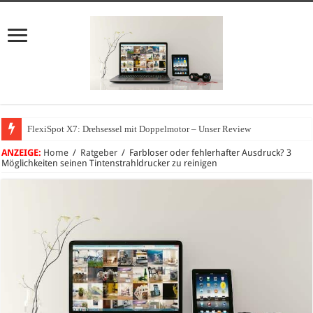
FlexiSpot X7: Drehsessel mit Doppelmotor – Unser Review
Wie können sich Unternehmen vor Cyberangriffen schützen?
ANZEIGE:
Home
/
Ratgeber
/
Farbloser oder fehlerhafter Ausdruck? 3
Möglichkeiten seinen Tintenstrahldrucker zu reinigen