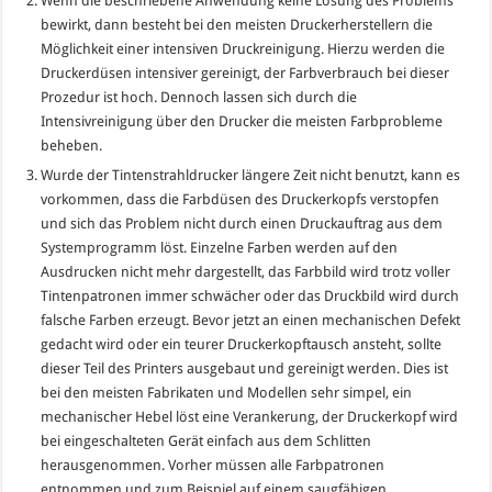
Wenn die beschriebene Anwendung keine Lösung des Problems
bewirkt, dann besteht bei den meisten Druckerherstellern die
Möglichkeit einer intensiven Druckreinigung. Hierzu werden die
Druckerdüsen intensiver gereinigt, der Farbverbrauch bei dieser
Prozedur ist hoch. Dennoch lassen sich durch die
Intensivreinigung über den Drucker die meisten Farbprobleme
beheben.
Wurde der Tintenstrahldrucker längere Zeit nicht benutzt, kann es
vorkommen, dass die Farbdüsen des Druckerkopfs verstopfen
und sich das Problem nicht durch einen Druckauftrag aus dem
Systemprogramm löst. Einzelne Farben werden auf den
Ausdrucken nicht mehr dargestellt, das Farbbild wird trotz voller
Tintenpatronen immer schwächer oder das Druckbild wird durch
falsche Farben erzeugt. Bevor jetzt an einen mechanischen Defekt
gedacht wird oder ein teurer Druckerkopftausch ansteht, sollte
dieser Teil des Printers ausgebaut und gereinigt werden. Dies ist
bei den meisten Fabrikaten und Modellen sehr simpel, ein
mechanischer Hebel löst eine Verankerung, der Druckerkopf wird
bei eingeschalteten Gerät einfach aus dem Schlitten
herausgenommen. Vorher müssen alle Farbpatronen
entnommen und zum Beispiel auf einem saugfähigen