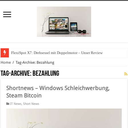
FlexiSpot X7: Drehsessel mit Doppelmotor – Unser Review
Home
/
Tag-Archive: Bezahlung
Tag-Archive:
Bezahlung
Shortnews – Windows Schleichwerbung,
Steam Bitcoin
IT News
,
Short News