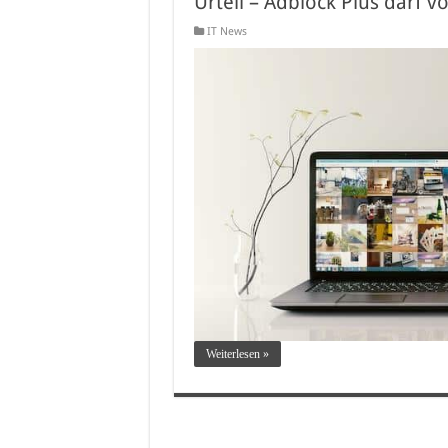
Urteil – Adblock Plus darf v
IT News
Weiterlesen »