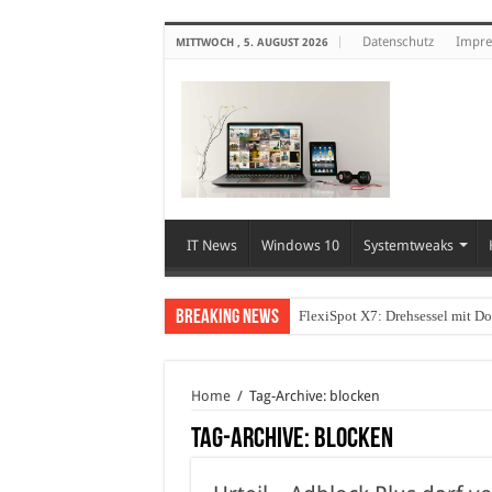
Datenschutz
Impr
MITTWOCH , 5. AUGUST 2026
IT News
Windows 10
Systemtweaks
Breaking News
FlexiSpot X7: Drehsessel mit D
Home
/
Tag-Archive: blocken
Tag-Archive:
blocken