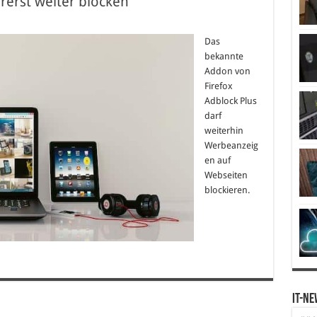
orerst weiter blocken
Das
bekannte
Addon von
Firefox
Adblock Plus
darf
weiterhin
Werbeanzeig
en auf
Webseiten
blockieren.
IT-Ne