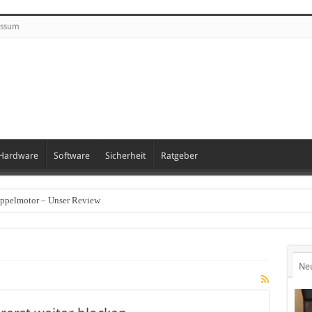
essum
Hardware
Software
Sicherheit
Ratgeber
oppelmotor – Unser Review
Ne