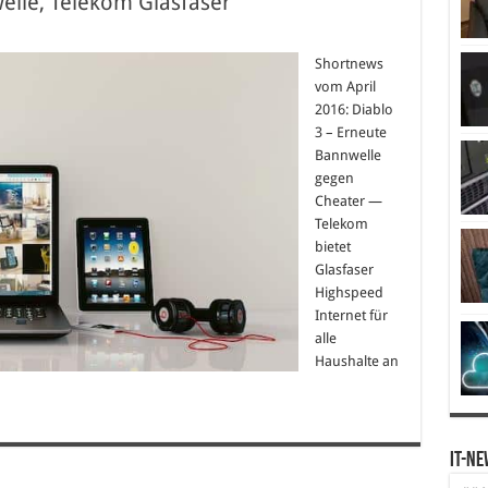
elle, Telekom Glasfaser
Shortnews
vom April
2016: Diablo
3 – Erneute
Bannwelle
gegen
Cheater —
Telekom
bietet
Glasfaser
Highspeed
Internet für
alle
Haushalte an
IT-Ne