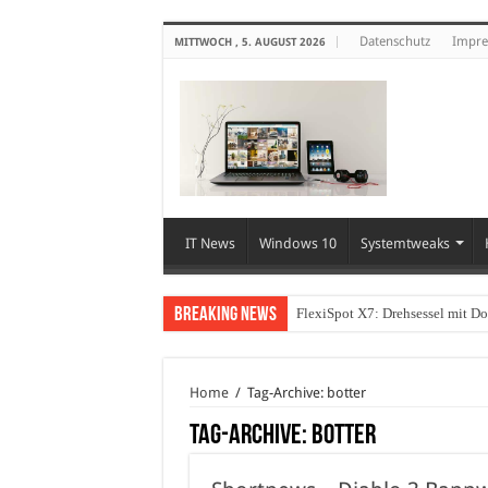
Datenschutz
Impr
MITTWOCH , 5. AUGUST 2026
IT News
Windows 10
Systemtweaks
Breaking News
FlexiSpot X7: Drehsessel mit D
Home
/
Tag-Archive: botter
Tag-Archive:
botter