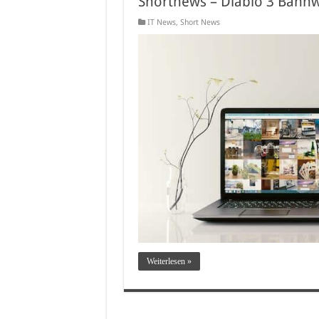
Shortnews – Diablo 3 Bannw
IT News
,
Short News
Weiterlesen »