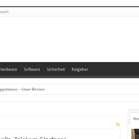
essum
Hardware
Software
Sicherheit
Ratgeber
oppelmotor – Unser Review
Ne