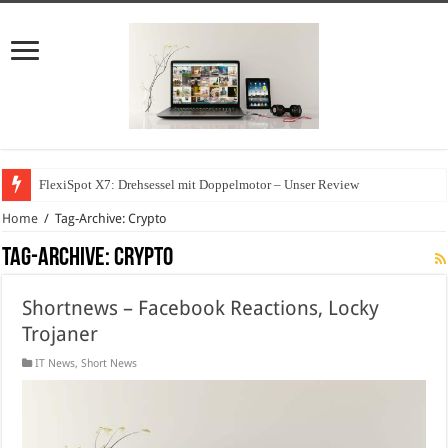
FlexiSpot X7: Drehsessel mit Doppelmotor – Unser Review
Home
/
Tag-Archive: Crypto
Tag-Archive:
Crypto
Shortnews – Facebook Reactions, Locky
Trojaner
IT News
,
Short News