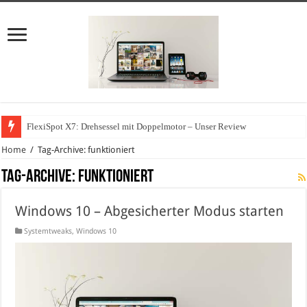
FlexiSpot X7: Drehsessel mit Doppelmotor – Unser Review
Home
/
Tag-Archive: funktioniert
Tag-Archive:
funktioniert
Windows 10 – Abgesicherter Modus starten
Systemtweaks
,
Windows 10