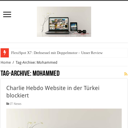
FlexiSpot X7: Drehsessel mit Doppelmotor – Unser Review
Home
/
Tag-Archive: Mohammed
Tag-Archive:
Mohammed
Charlie Hebdo Website in der Türkei
blockiert
IT News