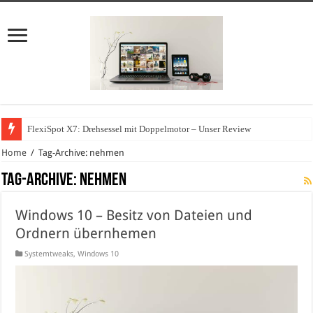
FlexiSpot X7: Drehsessel mit Doppelmotor – Unser Review
Home
/
Tag-Archive: nehmen
Tag-Archive:
nehmen
Windows 10 – Besitz von Dateien und
Ordnern übernhemen
Systemtweaks
,
Windows 10