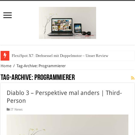
FlexiSpot X7: Drehsessel mit Doppelmotor – Unser Review
Home
/
Tag-Archive: Programmierer
Tag-Archive:
Programmierer
Diablo 3 – Perspektive mal anders | Third-
Person
IT News