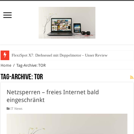
FlexiSpot X7: Drehsessel mit Doppelmotor – Unser Review
Home
/
Tag-Archive: TOR
Tag-Archive:
TOR
Netzsperren – freies Internet bald
eingeschränkt
IT News