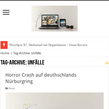
FlexiSpot X7: Drehsessel mit Doppelmotor – Unser Review
Home
/
Tag-Archive: Unfälle
Tag-Archive:
Unfälle
Horror Crash auf deuthschlands
Nürburgring
News