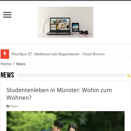
FlexiSpot X7: Drehsessel mit Doppelmotor – Unser Review
Wie können sich Unternehmen vor Cyberangriffen schützen?
Home
/
News
News
Studentenleben in Münster: Wohin zum
Wohnen?
News