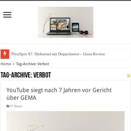
FlexiSpot X7: Drehsessel mit Doppelmotor – Unser Review
Home
/
Tag-Archive: Verbot
Tag-Archive:
Verbot
YouTube siegt nach 7 Jahren vor Gericht
über GEMA
IT News