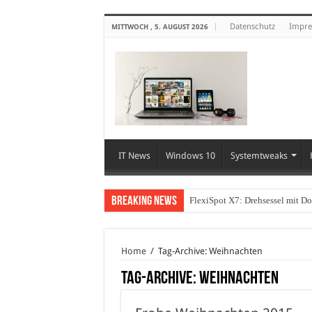
Datenschutz
Impr
MITTWOCH , 5. AUGUST 2026
IT News
Windows 10
Systemtweaks
Breaking News
FlexiSpot X7: Drehsessel mit D
Home
/
Tag-Archive: Weihnachten
Tag-Archive:
Weihnachten