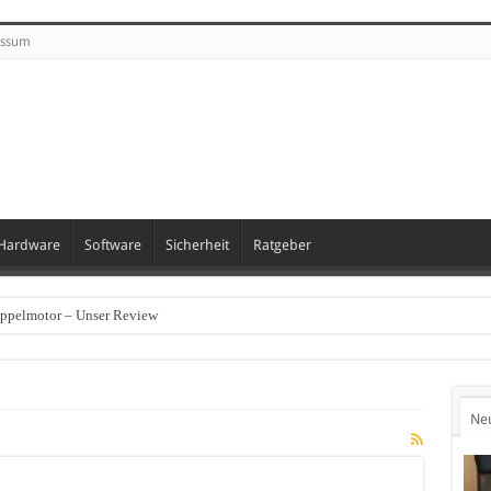
essum
Hardware
Software
Sicherheit
Ratgeber
oppelmotor – Unser Review
Ne