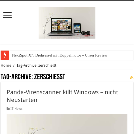
FlexiSpot X7: Drehsessel mit Doppelmotor – Unser Review
Home
/
Tag-Archive: zerschießt
Tag-Archive:
zerschießt
Panda-Virenscanner killt Windows – nicht
Neustarten
IT News