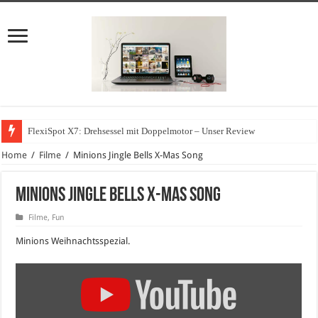
FlexiSpot X7: Drehsessel mit Doppelmotor – Unser Review
Home
/
Filme
/
Minions Jingle Bells X-Mas Song
Minions Jingle Bells X-Mas Song
Filme
,
Fun
Minions Weihnachtsspezial.
„Minions
Jingle
Bells
X-
Mas