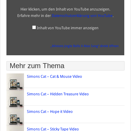
Song“
von
Hier klicken, um den Inhalt von YouTube anzuzeigen.
YouTube
anzeigen
Erfahre mehr in der
Datenschutzerklärung von YouTube
.
Inhalt von YouTube immer anzeigen
„Minions Jingle Bells X-Mas Song“ direkt öffnen
Mehr zum Thema
Simons Cat – Cat & Mouse Video
Simons Cat – Hidden Treasure Video
Simons Cat – Hope it Video
Simons Cat – Sticky Tape Video