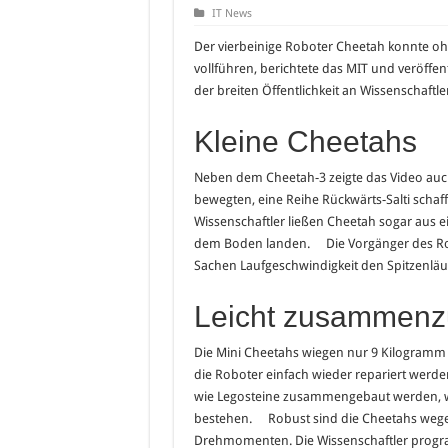
IT News
Der vierbeinige Roboter Cheetah konnte oh
vollführen, berichtete das MIT und veröffen
der breiten Öffentlichkeit an Wissenschaftl
Kleine Cheetahs
Neben dem Cheetah-3 zeigte das Video auch
bewegten, eine Reihe Rückwärts-Salti scha
Wissenschaftler ließen Cheetah sogar aus e
dem Boden landen. Die Vorgänger des Rob
Sachen Laufgeschwindigkeit den Spitzenläuf
Leicht zusammen
Die Mini Cheetahs wiegen nur 9 Kilogramm u
die Roboter einfach wieder repariert werde
wie Legosteine zusammengebaut werden, wei
bestehen. Robust sind die Cheetahs wegen
Drehmomenten. Die Wissenschaftler progra