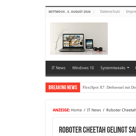
Datenschutz
Impr
MITTWOCH , 5. AUGUST 2026
IT News
Windows 10
Systemtweaks
Breaking News
FlexiSpot X7: Drehsessel mit D
ANZEIGE:
Home
/
IT News
/
Roboter Cheetah
Roboter Cheetah gelingt S