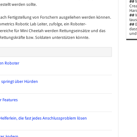
##
M
stellt werden sollte.
Crea
Hard
##
W
nach Fertigstellung von Forschern ausgeliehen werden können.
taus
etrics Robotic Lab Leiter, zufolge, ein Roboter-
##
E
dass
ereiche für Mini Cheetah werden Rettungseinsätze und das
und 
 Rettungskräfte bzw. Soldaten unterstützen könnte.
en Roboter
d springt über Hürden
r Features
elferlein, die fast jedes Anschlussproblem lösen
rer ändern