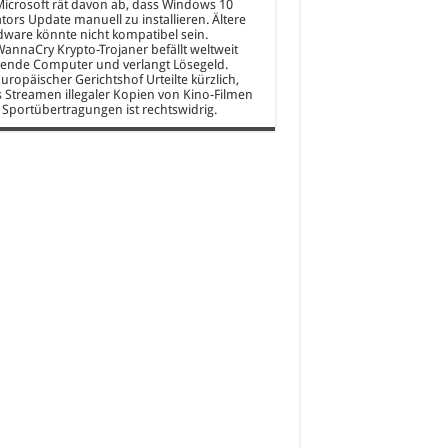
icrosoft rät davon ab, dass Windows 10
tors Update manuell zu installieren. Ältere
ware könnte nicht kompatibel sein.
annaCry Krypto-Trojaner befällt weltweit
ende Computer und verlangt Lösegeld.
uropäischer Gerichtshof Urteilte kürzlich,
 Streamen illegaler Kopien von Kino-Filmen
Sportübertragungen ist rechtswidrig.