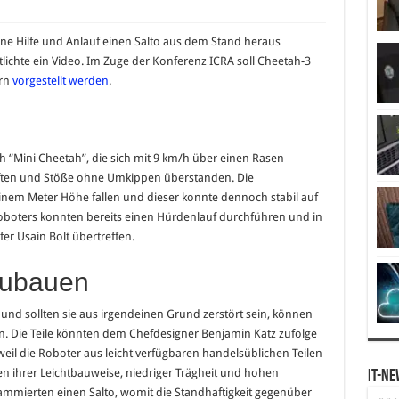
ne Hilfe und Anlauf einen Salto aus dem Stand heraus
tlichte ein Video. Im Zuge der Konferenz ICRA soll Cheetah-3
ern
vorgestellt werden
.
 “Mini Cheetah”, die sich mit 9 km/h über einen Rasen
fften und Stöße ohne Umkippen überstanden. Die
inem Meter Höhe fallen und dieser konnte dennoch stabil auf
oters konnten bereits einen Hürdenlauf durchführen und in
er Usain Bolt übertreffen.
zubauen
nd sollten sie aus irgendeinen Grund zerstört sein, können
n. Die Teile könnten dem Chefdesigner Benjamin Katz zufolge
l die Roboter aus leicht verfügbaren handelsüblichen Teilen
 ihrer Leichtbauweise, niedriger Trägheit und hohen
IT-Ne
mmierten einen Salto, womit die Standhaftigkeit gegenüber