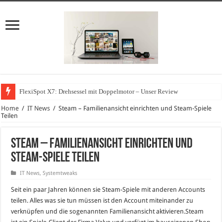
FlexiSpot X7: Drehsessel mit Doppelmotor – Unser Review
Wie können sich Unternehmen vor Cyberangriffen schützen?
Home
/
IT News
/
Steam – Familienansicht einrichten und Steam-Spiele
Teilen
Steam – Familienansicht einrichten und
Steam-Spiele Teilen
IT News
,
Systemtweaks
Seit ein paar Jahren können sie Steam-Spiele mit anderen Accounts
teilen. Alles was sie tun müssen ist den Account miteinander zu
verknüpfen und die sogenannten Familienansicht aktivieren.
Steam