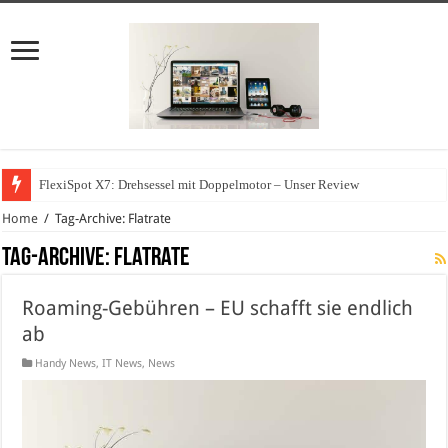
FlexiSpot X7: Drehsessel mit Doppelmotor – Unser Review
Home
/
Tag-Archive: Flatrate
Tag-Archive:
Flatrate
Roaming-Gebühren – EU schafft sie endlich
ab
Handy News
,
IT News
,
News