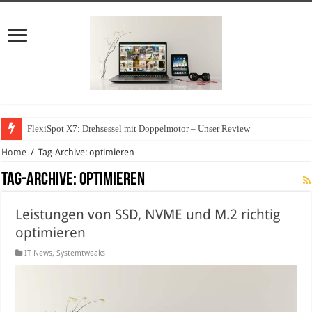
FlexiSpot X7: Drehsessel mit Doppelmotor – Unser Review
Home
/
Tag-Archive: optimieren
Tag-Archive:
optimieren
Leistungen von SSD, NVME und M.2 richtig
optimieren
IT News
,
Systemtweaks