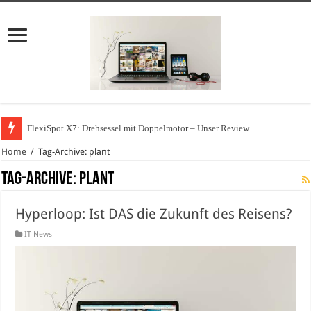
FlexiSpot X7: Drehsessel mit Doppelmotor – Unser Review
Home
/
Tag-Archive: plant
Tag-Archive:
plant
Hyperloop: Ist DAS die Zukunft des Reisens?
IT News