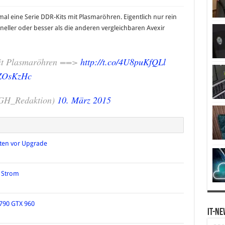
mal eine Serie DDR-Kits mit Plasmaröhren. Eigentlich nur rein
hneller oder besser als die anderen vergleichbaren Avexir
it Plasmaröhren ==>
http://t.co/4U8puKfQLl
lZOsKzHc
GH_Redaktion)
10. März 2015
ten vor Upgrade
e Strom
4790 GTX 960
IT-Ne