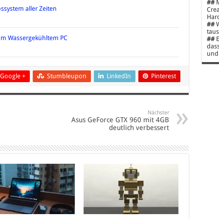
##
M
ssystem aller Zeiten
Crea
Hard
##
W
taus
l am Wassergekühltem PC
##
E
dass
und 
Google +
Stumbleupon
LinkedIn
Pinterest
Nächster
Asus GeForce GTX 960 mit 4GB
deutlich verbessert