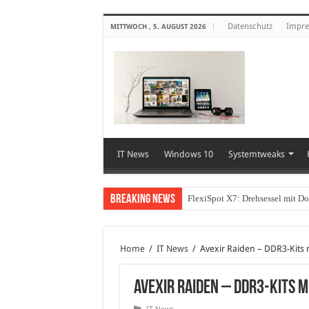
Datenschutz
Impr
MITTWOCH , 5. AUGUST 2026
IT News
Windows 10
Systemtweaks
Breaking News
FlexiSpot X7: Drehsessel mit D
Home
/
IT News
/
Avexir Raiden – DDR3-Kits
Avexir Raiden – DDR3-Kits 