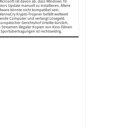
icrosoft rät davon ab, dass Windows 10
tors Update manuell zu installieren. Ältere
ware könnte nicht kompatibel sein.
annaCry Krypto-Trojaner befällt weltweit
ende Computer und verlangt Lösegeld.
uropäischer Gerichtshof Urteilte kürzlich,
 Streamen illegaler Kopien von Kino-Filmen
Sportübertragungen ist rechtswidrig.