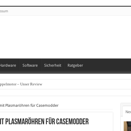
essum
Hardware
Software
Sicherheit
Ratgeber
oppelmotor – Unser Review
 mit Plasmaröhren für Casemodder
Ne
mit Plasmaröhren für Casemodder