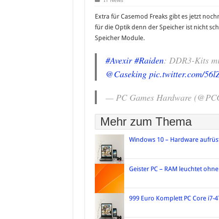
IT News
Extra für Casemod Freaks gibt es jetzt noch
für die Optik denn der Speicher ist nicht sc
Speicher Module.
#Avexir
#Raiden
: DDR3-Kits m
@Caseking
pic.twitter.com/56
— PC Games Hardware (@PC
Mehr zum Thema
Windows 10 – Hardware aufrüs
Geister PC – RAM leuchtet ohn
999 Euro Komplett PC Core i7-