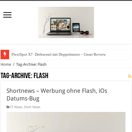
FlexiSpot X7: Drehsessel mit Doppelmotor – Unser Review
Home
/
Tag-Archive: Flash
Tag-Archive:
Flash
Shortnews – Werbung ohne Flash, iOs
Datums-Bug
IT News
,
Short News