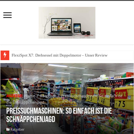
FlexiSpot X7: Drehsessel mit Doppelmotor – Unser Review
ANZEIGE:
Home
/
Ratgeber
/
Preissuchmaschinen: So einfach ist
die Schnäppchenjagd
Preissuchmaschinen: So einfach ist die
Schnäppchenjagd
Ratgeber