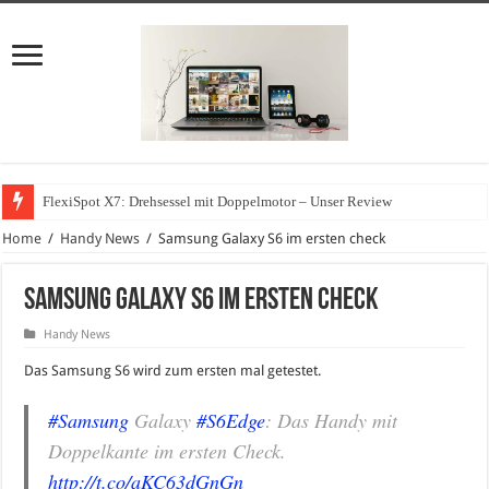
FlexiSpot X7: Drehsessel mit Doppelmotor – Unser Review
Home
/
Handy News
/
Samsung Galaxy S6 im ersten check
Samsung Galaxy S6 im ersten check
Handy News
Das Samsung S6 wird zum ersten mal getestet.
#Samsung
Galaxy
#S6Edge
: Das Handy mit
Doppelkante im ersten Check.
http://t.co/aKC63dGnGn