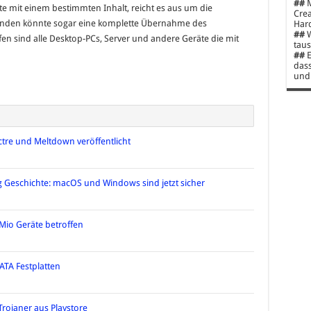
##
M
te mit einem bestimmten Inhalt, reicht es aus um die
Crea
änden könnte sogar eine komplette Übernahme des
Hard
##
W
fen sind alle Desktop-PCs, Server und andere Geräte die mit
taus
##
E
dass
und 
re und Meltdown veröffentlicht
 Geschichte: macOS und Windows sind jetzt sicher
 Mio Geräte betroffen
ATA Festplatten
Trojaner aus Playstore