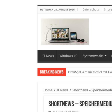
Datenschutz
Impr
MITTWOCH , 5. AUGUST 2026
IT News
Windows 10
Systemtweaks
Breaking News
FlexiSpot X7: Drehsessel mit D
Home
/
IT News
/
Shortnews – Speichermediu
Shortnews – Speichermediu