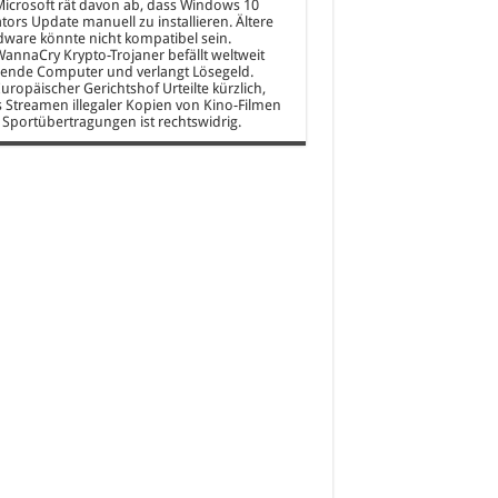
icrosoft rät davon ab, dass Windows 10
tors Update manuell zu installieren. Ältere
ware könnte nicht kompatibel sein.
annaCry Krypto-Trojaner befällt weltweit
ende Computer und verlangt Lösegeld.
uropäischer Gerichtshof Urteilte kürzlich,
 Streamen illegaler Kopien von Kino-Filmen
Sportübertragungen ist rechtswidrig.