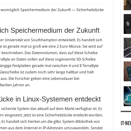
 womöglich Speichermedium der Zukunft — Sicherheitslücke
ich Speichermedium der Zukunft
r Universität von Southhampton entwickelt. Es handelt sich
e ist gerade mal so groß wie eine 2 Euro-Münze. Sie wird auf
 beschrieben. Das Datenvolumen, dass auf diese Scheibe
rraByte an Daten sollen auf diese sogenannte 5D-Scheibe
ängige Festplatten gerade mal zwischen 4 und 8 TerraByte
Glasscheibe ist zudem noch sehr lange haltbar und hält
 aus. Die Forscher geben eine Lebensdauer bei
iarden Jahren an.
lücke in Linux-Systemen entdeckt
 sicherste System das aktuell auf dem Markt verfügbar ist. Es
rn eingesetzt. Jetzt ist eine Sicherheitslücke entdeckt worden,
. Es handelt sich hierbei um die glibc System-Bibliothek von
IT-Ne
men aus dem Internet in IP-Adressen umzuwandeln. Sendet