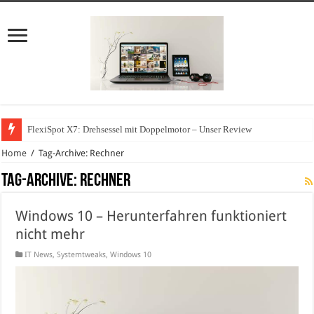
FlexiSpot X7: Drehsessel mit Doppelmotor – Unser Review
Wie können sich Unternehmen vor Cyberangriffen schützen?
Home
/
Tag-Archive: Rechner
Tag-Archive:
Rechner
Windows 10 – Herunterfahren funktioniert
nicht mehr
IT News
,
Systemtweaks
,
Windows 10