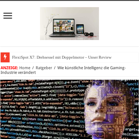
FlexiSpot X7: Drehsessel mit Doppelmotor – Unser Review
Wie können sich Unternehmen vor Cyberangriffen schützen?
ANZEIGE:
Home
/
Ratgeber
/
Wie künstliche Intelligenz die Gaming-
Industrie verändert