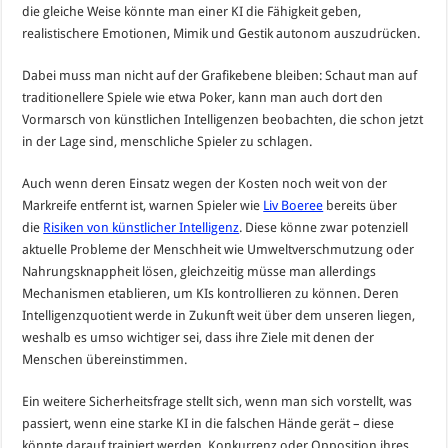
die gleiche Weise könnte man einer KI die Fähigkeit geben,
realistischere Emotionen, Mimik und Gestik autonom auszudrücken.
Dabei muss man nicht auf der Grafikebene bleiben: Schaut man auf
traditionellere Spiele wie etwa Poker, kann man auch dort den
Vormarsch von künstlichen Intelligenzen beobachten, die schon jetzt
in der Lage sind, menschliche Spieler zu schlagen.
Auch wenn deren Einsatz wegen der Kosten noch weit von der
Markreife entfernt ist, warnen Spieler wie
Liv Boeree
bereits über
die
Risiken von künstlicher Intelligenz
. Diese könne zwar potenziell
aktuelle Probleme der Menschheit wie Umweltverschmutzung oder
Nahrungsknappheit lösen, gleichzeitig müsse man allerdings
Mechanismen etablieren, um KIs kontrollieren zu können. Deren
Intelligenzquotient werde in Zukunft weit über dem unseren liegen,
weshalb es umso wichtiger sei, dass ihre Ziele mit denen der
Menschen übereinstimmen.
Ein weitere Sicherheitsfrage stellt sich, wenn man sich vorstellt, was
passiert, wenn eine starke KI in die falschen Hände gerät – diese
könnte darauf trainiert werden, Konkurrenz oder Opposition ihres