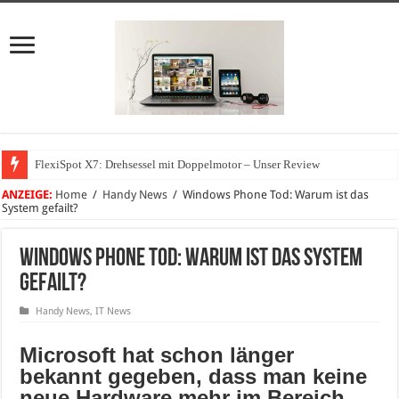
FlexiSpot X7: Drehsessel mit Doppelmotor – Unser Review
ANZEIGE:
Home
/
Handy News
/
Windows Phone Tod: Warum ist das
System gefailt?
Windows Phone Tod: Warum ist das System
gefailt?
Handy News
,
IT News
Microsoft hat schon länger
bekannt gegeben, dass man keine
neue Hardware mehr im Bereich