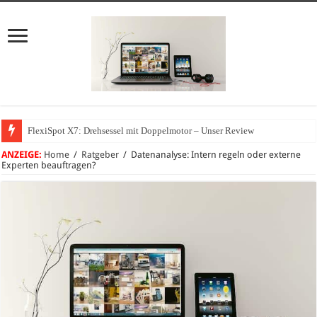
FlexiSpot X7: Drehsessel mit Doppelmotor – Unser Review
Wie können sich Unternehmen vor Cyberangriffen schützen?
ANZEIGE:
Home
/
Ratgeber
/
Datenanalyse: Intern regeln oder externe
Experten beauftragen?