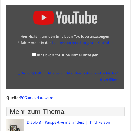
„[Diablo
3]
1-
70
in
1
Minute-
Hier klicken, um den Inhalt von YouTube anzuzeigen.
ish
|
Erfahre mehr in der
Datenschutzerklärung von YouTube
.
Moo
Moo,
Fastest
Inhalt von YouTube immer anzeigen
Leveling
Method“
von
YouTube
„[Diablo 3] 1-70 in 1 Minute-ish | Moo Moo, Fastest Leveling Method“
anzeigen
direkt öffnen
Quelle:
PCGamesHardware
Mehr zum Thema
Diablo 3 – Perspektive mal anders | Third-Person