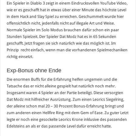
Ein Spieler in Diablo 3 zeigt in einem Eindrucksvollen YouTube Video,
wie er es geschafft hat in etwas über einer Minute das höchste Level
in dem Hack and Slay Spiel zu erreichen. Geschummelt wurde hier
offensichtlich nicht, jedenfalls nicht auf illegale Art und Weise.
Normale Spieler im Solo Modus brauchen dafür schon ein paar
Stunden Spielzeit. Der Spieler Dat Modz hat es in 65 Sekunden
geschafft. Jetzt fragen sie sich natürlich wie das möglich ist. Im
Prinzip recht einfach, wenn man die vorhandenen Spielmechaniken
richtig einsetzt.
Exp-Bonus ohne Ende
Die enormen Buffs für die Erfahrung helfen ungemein und die
Tatsache das er nicht alleine gespielt hat natürlich noch mehr.
Insgesamt waren 4 Spieler an der Partie beteiligt. Diese versorgten
Dat Modz mit hilfreicher Ausrüstung. Zum einen Leorics Siegelring,
der alleine schon mal 20 – 30 Prozent Bonus-Erfahrung bringt und
zum anderen einen Hellfire Ring mit dem Gem of Ease. Zu guter Letzt
legte er noch eine gesockelte Leorics Krone inklusive des passenden
Edelsteins an als er das passende Level dafür erreicht hatte.