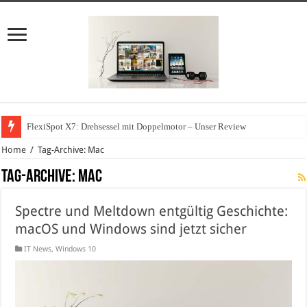
FlexiSpot X7: Drehsessel mit Doppelmotor – Unser Review
Home
/
Tag-Archive: Mac
Tag-Archive:
Mac
Spectre und Meltdown entgültig Geschichte:
macOS und Windows sind jetzt sicher
IT News
,
Windows 10